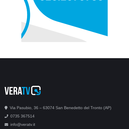
Via Pasubio, 36 – 63074 San Benedetto del Tronto (AP)
0735 367514
info@veratv.it