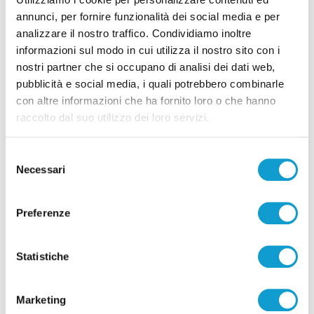
annunci, per fornire funzionalità dei social media e per
analizzare il nostro traffico. Condividiamo inoltre
informazioni sul modo in cui utilizza il nostro sito con i
nostri partner che si occupano di analisi dei dati web,
Omicidio di Ripaberarda, iniziata nel
pubblicità e social media, i quali potrebbero combinarle
carcere di Marino del Tronto la perizia su
con altre informazioni che ha fornito loro o che hanno
Malavolta
raccolto dal suo utilizzo dei loro servizi.
di Pierluigi Dorotei
Selezione
Necessari
del
consenso
Preferenze
Statistiche
Marketing