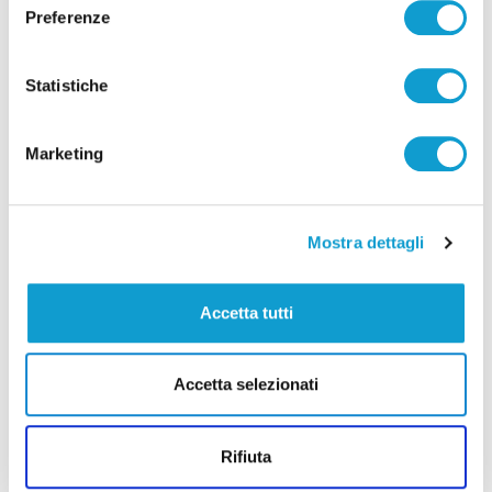
Preferenze
Sciopero metalmeccanici, nelle Marche
adesione oltre l’80%
Statistiche
di Rossella Luciani
Marketing
(current)
1
Mostra dettagli
Accetta tutti
Pubblicità
Accetta selezionati
Rifiuta