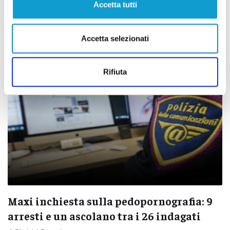
arrestato un cinquantenne
Accetta tutti
di Sergio Cinquino
Accetta selezionati
Rifiuta
Maxi inchiesta sulla pedopornografia: 9
arresti e un ascolano tra i 26 indagati