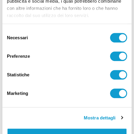
pubblicità e social media, i quali potrebbero combinarle
arresta cinquantenne del Pescarese
con altre informazioni che ha fornito loro o che hanno
raccolto dal suo utilizzo dei loro servizi.
06/03/2025
Selezione
Necessari
del
consenso
Preferenze
Statistiche
Marketing
Mostra dettagli
Pedopornografia on line, operazione
della polizia in Abruzzo e Marche: