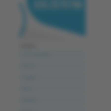
Categorie
A casa del diavolo
Abruzzo
Acropolis
Alle 21
Altovalore