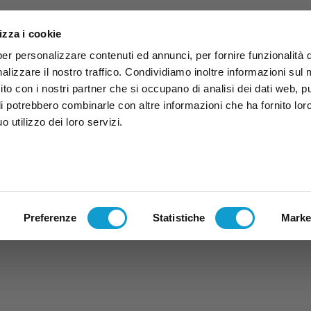
izza i cookie
per personalizzare contenuti ed annunci, per fornire funzionalità 
alizzare il nostro traffico. Condividiamo inoltre informazioni sul
 sito con i nostri partner che si occupano di analisi dei dati web, p
li potrebbero combinarle con altre informazioni che ha fornito lor
 utilizzo dei loro servizi.
ruzzo
TG
TV
Expo
Lavora Con Noi
Conta
TG
TRASMISSIONI
PALINSESTO
Preferenze
Statistiche
Marke