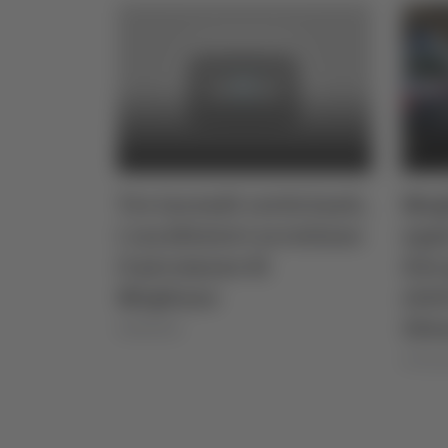
Tre incendi ravvicinati,
Mog
i carabinieri arrestano
appi
il piromane di
due 
Mogliano
elet
30e
04/08/2024
di Rosse