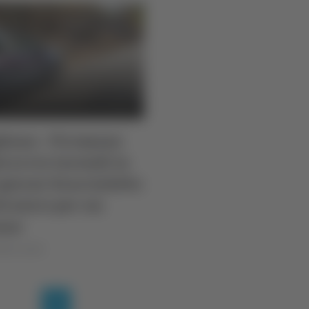
liano - Piromane
cca tre incendi in
giorni: braccialetto
tronico per un
nne
lla Luciani
(current)
1