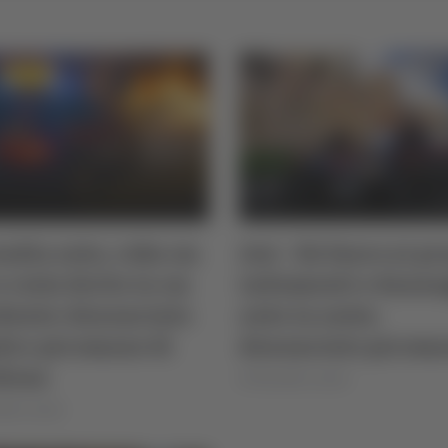
ndia auto, ruba un
Jesi - Dà fuoco ai pr
e resta ferito in un
indumenti e danne
dente: denunciato
auto in sosta:
adro-piromane di
denunciato pirom
idona
di Rossella Luciani
lla Luciani