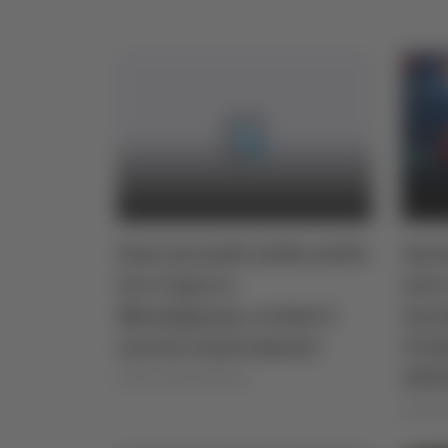
Due incendi nella notte
Ince
tra Cupra e
suv 
Massignano, ormai è
inci
caccia al piromane
il l
Alt
di Pier Paolo Flammini
di Rosse