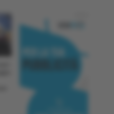
Pubblicità
opri
ggia
ane