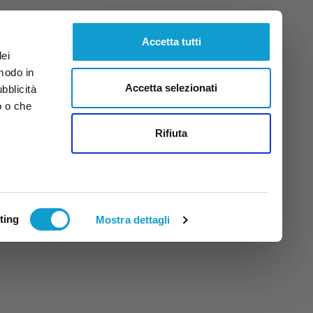
Giovedì
6
Ago.
2026
ore 4:44
Accetta tutti
dei
 modo in
Accetta selezionati
ubblicità
o o che
tti
Rifiuta
ting
Mostra dettagli