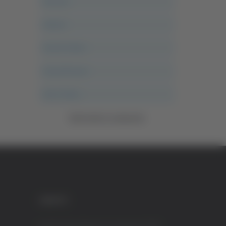
Ancona
Articoli
Ascoli Calcio
Ascoli Piceno
Asso Story
Vedi tutte le categorie
CREDITI