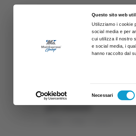
Questo sito web util
Utilizziamo i cookie 
social media e per an
cui utilizza il nostro
e social media, i qua
hanno raccolto dal suo
News
Sport
Marche
Ab
DIRETTA SAMB
DIRETTA TV
Selezione
Necessari
del
piromane
consenso
Home
Tag
piromane