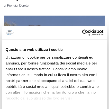
di Pierluigi Dorotei
Questo sito web utilizza i cookie
Utilizziamo i cookie per personalizzare contenuti ed
annunci, per fornire funzionalità dei social media e per
analizzare il nostro traffico. Condividiamo inoltre
informazioni sul modo in cui utilizza il nostro sito con i
nostri partner che si occupano di analisi dei dati web,
pubblicità e social media, i quali potrebbero combinarle
Marotta - Ciclovia Adriatica, al via i
con altre informazioni che ha fornito loro o che hanno
lavori per il ponte verso Fano
raccolto dal suo utilizzo dei loro servizi.
24/03/2026