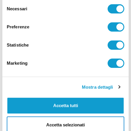
Selezione
Necessari
del
consenso
Preferenze
Statistiche
Marketing
Mostra dettagli
Marche - Croazia, ponte sull’Adriatico:
Agroalimentare e Horeca a confronto
Accetta tutti
06/03/2026
Accetta selezionati