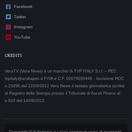
Facebook
Twitter
Instagram
YouTube
CREDITI
VeraTV (Vera News) è un marchio di TVP ITALY S.r.l. – PEC:
tvpitaly@arubapec.it P.IVA e C.F. 02078550445 - Iscrizione ROC
n.23296 del 12/09/2012 Vera News è testata giornalistica iscritta
al Registro della Stampa presso il Tribunale di Ascoli Piceno al
n.503 del 14/08/2012.
Copyright © Il dominio e i suoi contenuti sono di proprietà