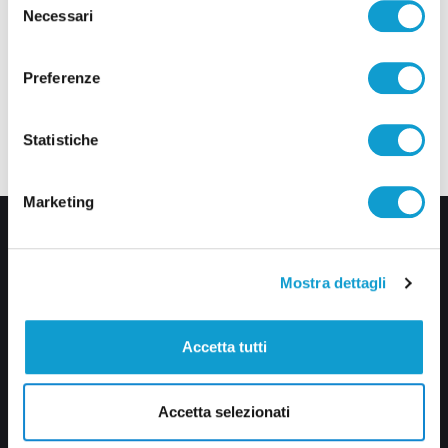
Necessari
del
consenso
Preferenze
Statistiche
Marketing
Mostra dettagli
Accetta tutti
Via Pasubio, 36 – 63074 San Benedetto del Tronto (AP)
0735 367514
Accetta selezionati
info@veratv.it