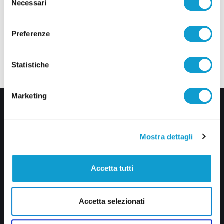
Necessari
del
consenso
Preferenze
Statistiche
Marketing
Mostra dettagli
Accetta tutti
Via Pasubio, 36 – 63074 San Benedetto del Tronto (AP)
0735 367514
Accetta selezionati
info@veratv.it
Lavora con noi