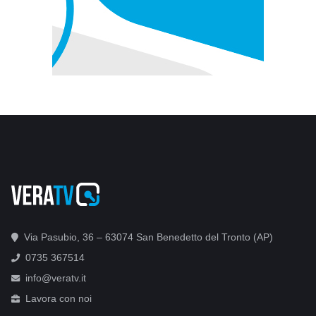
Via Pasubio, 36 – 63074 San Benedetto del Tronto (AP)
0735 367514
info@veratv.it
Lavora con noi