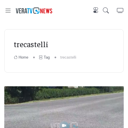
trecastelli
Home
Tag
trecastelli