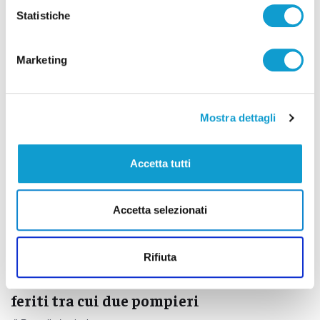
della biodiversità e del parco didattico
Statistiche
di Ciro Montanari
Marketing
Mostra dettagli
Accetta tutti
Accetta selezionati
Rifiuta
Auto vola nel fosso poi va a fuoco: tre
feriti tra cui due pompieri