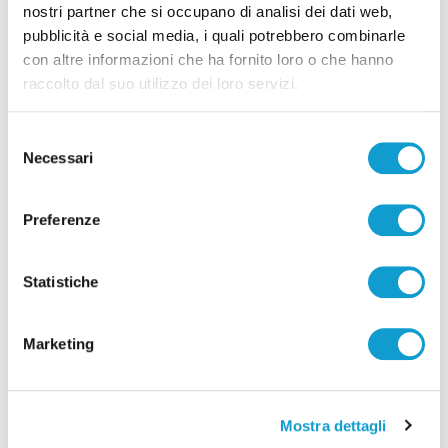
nostri partner che si occupano di analisi dei dati web,
Ragazza dispersa da Roma ritrovata nella
pubblicità e social media, i quali potrebbero combinarle
Val di Bove a Ussita: attivati soccorritori
con altre informazioni che ha fornito loro o che hanno
raccolto dal suo utilizzo dei loro servizi.
e unità cinofile
di Gloria Caioni
Selezione
Necessari
del
consenso
Preferenze
Statistiche
Marketing
Mostra dettagli