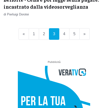
incastrato dalla videosorveglianza
di Pierluigi Dorotei
(current)
«
1
2
3
4
5
»
Pubblicità