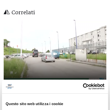
Correlati
Controlli dei carabinieri nel Teramano:
multe, denunce e sequestri
Questo sito web utilizza i cookie
06/08/2026