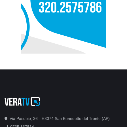
Via Pasubio, 36 – 63074 San Benedetto del Tronto (AP)
0735 367514