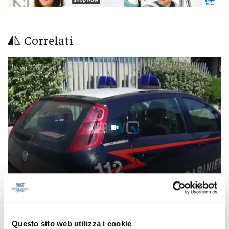
Correlati
Allarme bomba nei centri commerciali del
Questo sito web utilizza i cookie
Milanese, le indagini portano nelle Marche