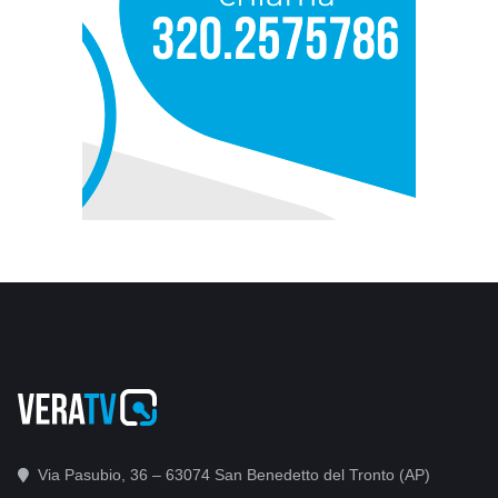
Via Pasubio, 36 – 63074 San Benedetto del Tronto (AP)