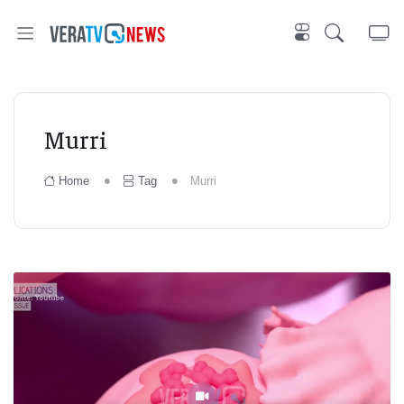
Murri
Home
Tag
Murri