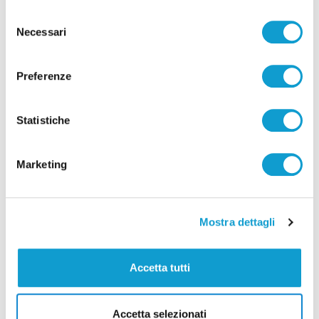
Selezione
Necessari
del
consenso
Preferenze
Statistiche
Marketing
Mostra dettagli
Fermo - La primaria di Rianimazione si
dimette, Grinta: "Motivi personali"
Accetta tutti
12/11/2024
Accetta selezionati