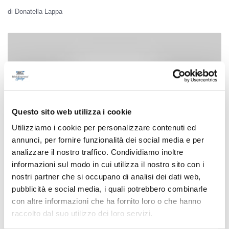
di Donatella Lappa
Questo sito web utilizza i cookie
Utilizziamo i cookie per personalizzare contenuti ed
annunci, per fornire funzionalità dei social media e per
analizzare il nostro traffico. Condividiamo inoltre
informazioni sul modo in cui utilizza il nostro sito con i
nostri partner che si occupano di analisi dei dati web,
Fermo - Ictus ischemico, medaglia d’oro
pubblicità e social media, i quali potrebbero combinarle
con altre informazioni che ha fornito loro o che hanno
per il Murri
raccolto dal suo utilizzo dei loro servizi.
15/12/2024