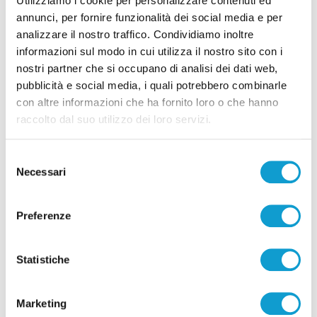
Utilizziamo i cookie per personalizzare contenuti ed
annunci, per fornire funzionalità dei social media e per
analizzare il nostro traffico. Condividiamo inoltre
informazioni sul modo in cui utilizza il nostro sito con i
nostri partner che si occupano di analisi dei dati web,
Pubblicità
pubblicità e social media, i quali potrebbero combinarle
con altre informazioni che ha fornito loro o che hanno
raccolto dal suo utilizzo dei loro servizi.
Selezione
Necessari
del
consenso
Preferenze
Statistiche
Marketing
Pubblicità