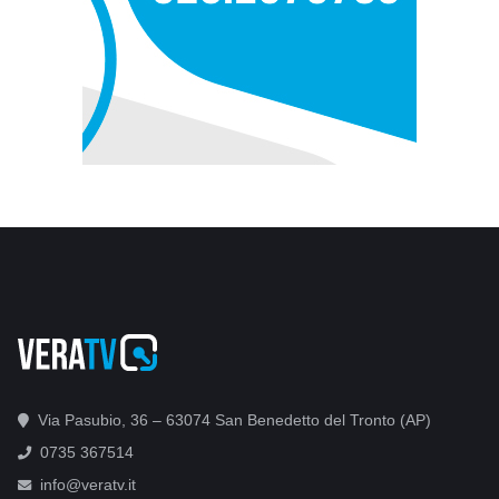
Via Pasubio, 36 – 63074 San Benedetto del Tronto (AP)
0735 367514
info@veratv.it