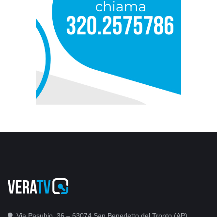
Via Pasubio, 36 – 63074 San Benedetto del Tronto (AP)