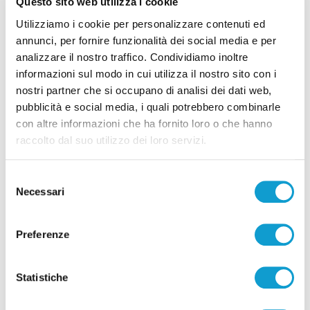
Questo sito web utilizza i cookie
San Benedetto del Tronto
Utilizziamo i cookie per personalizzare contenuti ed
10/08/2026
annunci, per fornire funzionalità dei social media e per
analizzare il nostro traffico. Condividiamo inoltre
informazioni sul modo in cui utilizza il nostro sito con i
nostri partner che si occupano di analisi dei dati web,
pubblicità e social media, i quali potrebbero combinarle
con altre informazioni che ha fornito loro o che hanno
Pubblicità
raccolto dal suo utilizzo dei loro servizi.
Selezione
Necessari
del
consenso
Preferenze
Statistiche