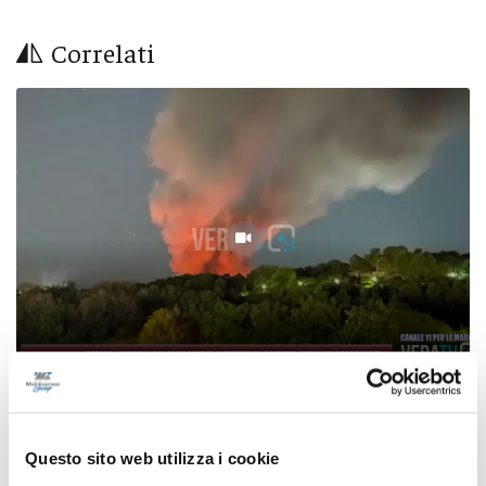
Correlati
Pesaro - Incendio sul San Bartolo, in fiamme
un capanno: paura, ma bosco salvo
Questo sito web utilizza i cookie
06/08/2026