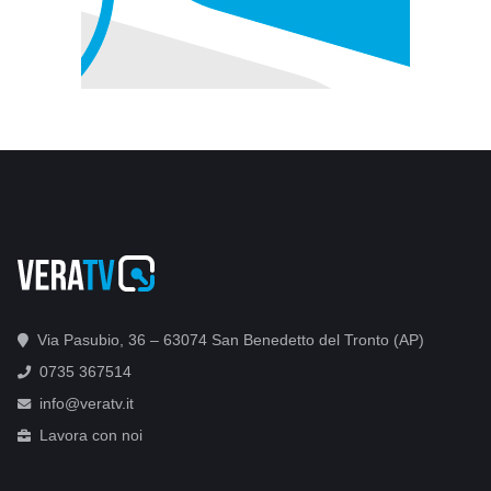
Via Pasubio, 36 – 63074 San Benedetto del Tronto (AP)
0735 367514
info@veratv.it
Lavora con noi