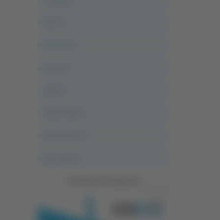
Alle 21
Altovalore
Ancona
Articoli
Ascoli Calcio
Ascoli Piceno
Asso Story
Vedi tutte le categorie
Pubblicità