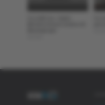
erfilippi -
Un Caffè Con - Ospite
Un Ca
obre 2024
Michele Ortenzi, sindaco di
psico
Montegiorgio
03/12/2
05/07/2024
CATE