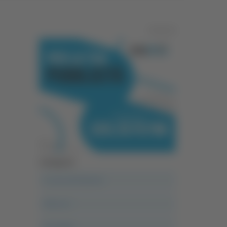
Pubblicità
Categorie
A casa del diavolo
Abruzzo
Acropolis