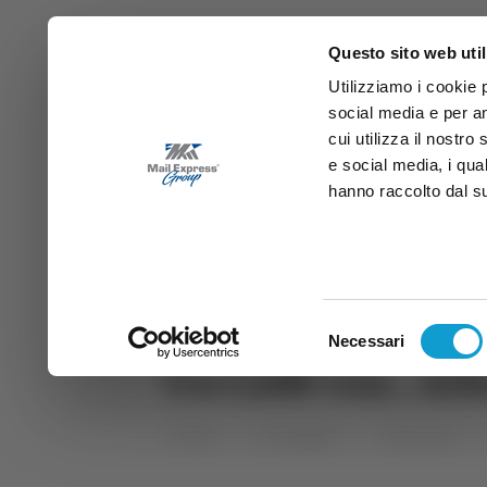
Questo sito web util
Utilizziamo i cookie 
social media e per an
cui utilizza il nostro
e social media, i qua
hanno raccolto dal suo
News
Sport
Marche
Ab
DIRETTA SAMB
DIRETTA TV
Selezione
Necessari
del
Un Caffè con... A
consenso
Home
Categorie
Trasmissioni