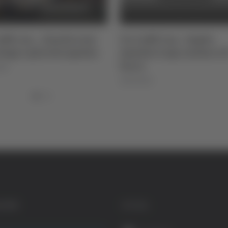
ffè con ... Danila Luzi
Un Caffè Con - Ospite
loga e psicoterapeuta
Amedeo Lupi, sindaco d
Force
025
26/03/2024
GORIE
SOCIAL