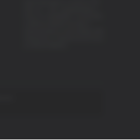
VeraTV (Vera News) è un marchio di TVP
ITALY S.r.l. – PEC: tvpitaly@arubapec.it
P.IVA e C.F. 02078550445 - Iscrizione ROC
n.23296 del 12/09/2012 Vera News è
testata giornalistica iscritta al Registro della
Stampa presso il Tribunale di Ascoli Piceno
al n.503 del 14/08/2012.
 S.p.A.