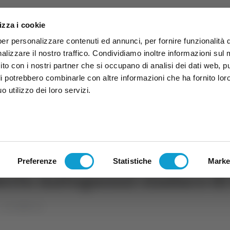
izza i cookie
per personalizzare contenuti ed annunci, per fornire funzionalità 
alizzare il nostro traffico. Condividiamo inoltre informazioni sul
 sito con i nostri partner che si occupano di analisi dei dati web, p
li potrebbero combinarle con altre informazioni che ha fornito lor
 utilizzo dei loro servizi.
ruzzo
TG
TV
Expo
Lavora Con Noi
Conta
TG
TRASMISSIONI
PALINSESTO
Preferenze
Statistiche
Marke
lberto Antognozzi sindaco d
Un caffè con