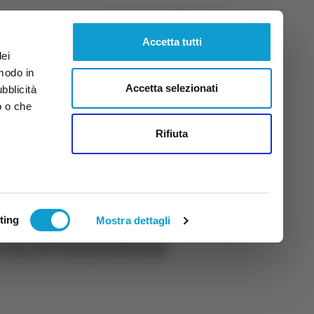
Giovedì
6
Ago.
2026
ore 18:57
Accetta tutti
dei
 modo in
Accetta selezionati
ubblicità
o o che
tti
Rifiuta
ting
Mostra dettagli
i Grottazzolina