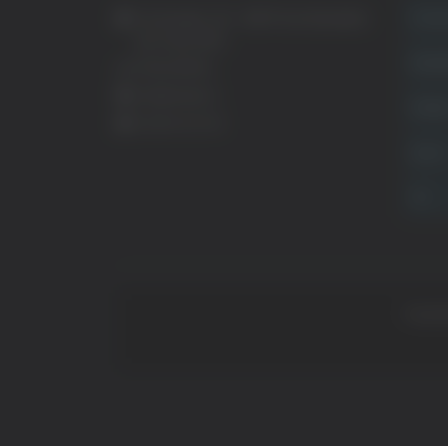
Crona
Via Pasubio, 36 – 63074 San Benedetto
del Tronto (AP)
Attual
0735 367514
info@veratv.it
Politi
Lavora con noi
Sport
TG
Copyrig