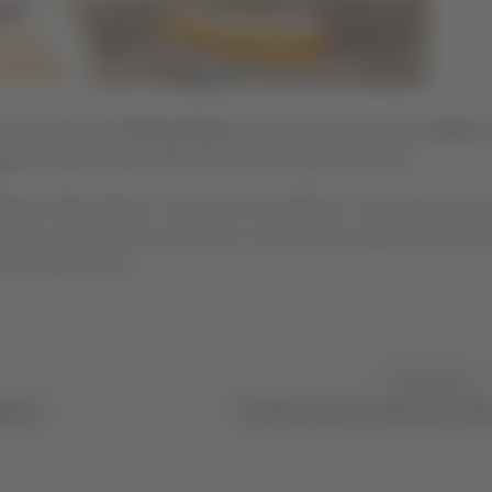
del presidente
Vittorio Massi
(nella foto)
ai tifosi della
Samb
a
ietto (settore ospiti, 500 posti,
sold out
già da lunedì).
nte Vittorio Massi" recita una nota ufficiale, "
invita tutti coloro 
presso lo stadio Mancini di Fano, onde evitare qualsiasi sanzion
 dei tifosi stessi".
Successivo
gnola,
Fermana, arriva De Santis dal Tara