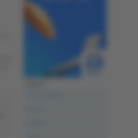
 non
rimasti
e per
Categorie
A casa del diavolo
Abruzzo
nto
Acropolis
Alle 21