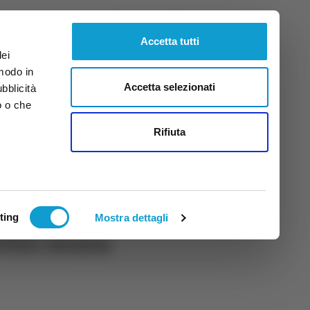
Sabato
8
Ago.
2026
ore 13:12
Accetta tutti
dei
 modo in
Accetta selezionati
ubblicità
o o che
tti
Rifiuta
ting
Mostra dettagli
tite senza