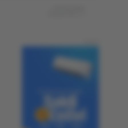
di Michele Natalini
25 gennaio 2024
16:14
Pubblicità