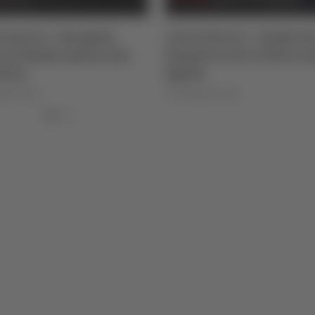
o Serie C - Bongelli
Calcio Serie C - Samb, da
a la Samb e passa alla
Napoli arriva l’attacca
tina
Sgarbi
igi Dorotei
di Pierluigi Dorotei