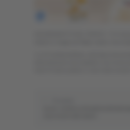
SAN BENEDETTO DEL TRONTO - C’è l’invito 
mettersi in viaggio per
Fano
, sabato, senza bigl
"La US Sambenedettese, nella figura del preside
sfortunatamente senza biglietto a non recarsi 
motivi di ordine pubblico a carico della società e
Precedente
Ancona - Incidente nella galleria della Monta
uomo estratto dalle lamiere