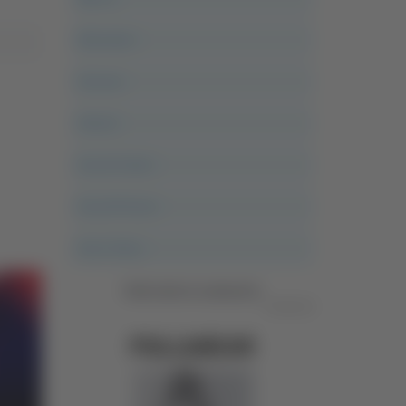
Altovalore
Ancona
Articoli
Ascoli Calcio
Ascoli Piceno
Asso Story
Vedi tutte le categorie
Pubblicità