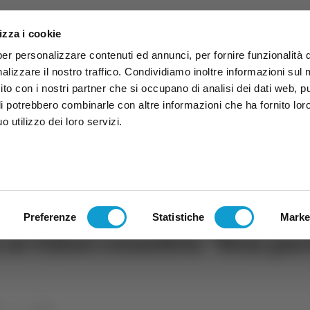
izza i cookie
per personalizzare contenuti ed annunci, per fornire funzionalità 
alizzare il nostro traffico. Condividiamo inoltre informazioni sul
 sito con i nostri partner che si occupano di analisi dei dati web, p
li potrebbero combinarle con altre informazioni che ha fornito lor
 utilizzo dei loro servizi.
ruzzo
TG
TV
Expo
Lavora Con Noi
Conta
TG
TRASMISSIONI
PALINSESTO
Preferenze
Statistiche
Marke
i tifosi rossoblù: "Non par
rt
Calcio