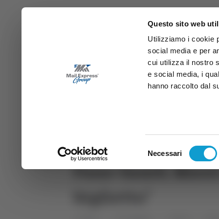
Questo sito web util
Utilizziamo i cookie 
social media e per an
cui utilizza il nostro
e social media, i qua
hanno raccolto dal suo
News
Sport
Marche
Ab
DIRETTA SAMB
DIRETTA TV
Selezione
Necessari
del
Fano-Samb, Massi a
consenso
biglietto"
Home
Categorie
Articoli
Spo