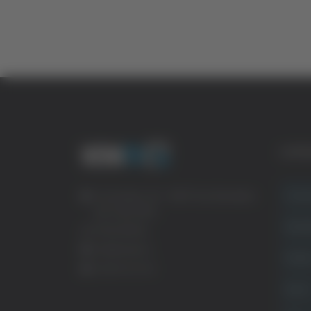
CATE
Crona
Via Pasubio, 36 – 63074 San Benedetto
del Tronto (AP)
Attual
0735 367514
info@veratv.it
Politi
Lavora con noi
Sport