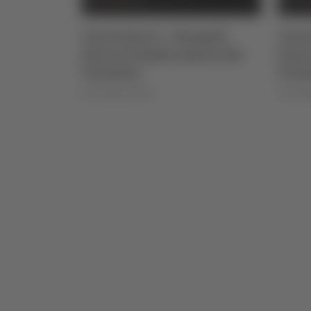
ngelli
Calcio Serie C - Bongelli
Calci
ssa alla
lascia la Samb e passa alla
lasci
Triestina
Tries
di Pierluigi Dorotei
di Pierlu