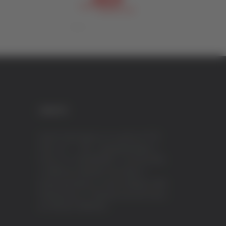
CREDITI
VeraTV (Vera News) è un marchio di TVP
ITALY S.r.l. – PEC: tvpitaly@arubapec.it
P.IVA e C.F. 02078550445 - Iscrizione ROC
n.23296 del 12/09/2012 Vera News è
testata giornalistica iscritta al Registro della
Stampa presso il Tribunale di Ascoli Piceno
al n.503 del 14/08/2012.