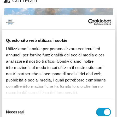
Questo sito web utilizza i cookie
Utilizziamo i cookie per personalizzare contenuti ed
annunci, per fornire funzionalità dei social media e per
analizzare il nostro traffico. Condividiamo inoltre
informazioni sul modo in cui utilizza il nostro sito con i
nostri partner che si occupano di analisi dei dati web,
pubblicità e social media, i quali potrebbero combinarle
con altre informazioni che ha fornito loro o che hanno
Ascoli Piceno - Incendio tra Poggio di Bretta e
raccolto dal suo utilizzo dei loro servizi.
Vallesenzana, in azione 15 vigili del fuoco
di Pierluigi Dorotei
Selezione
Necessari
del