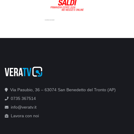
Via Pasubio, 36 – 63074 San Benedetto del Tronto (AP)
0735 367514
info@veratv.it
Lavora con noi