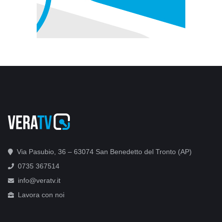
Via Pasubio, 36 – 63074 San Benedetto del Tronto (AP)
0735 367514
info@veratv.it
Lavora con noi