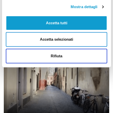
Mostra dettagli
Pesaro - Omicidio Bruzzese, un pentito in
Accetta tutti
aula: "Mi dissero che a Pesaro era stata
fatta una bella figura"
Accetta selezionati
di Thomas Delbianco
Rifiuta