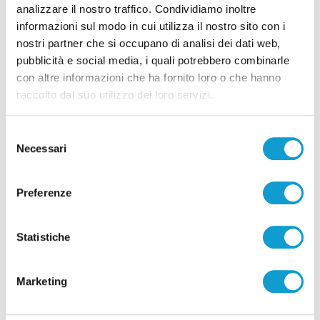
analizzare il nostro traffico. Condividiamo inoltre
informazioni sul modo in cui utilizza il nostro sito con i
Pesaro - spunta un memoriale di
nostri partner che si occupano di analisi dei dati web,
Girolamo Biagio Bruzzese risalente a tre
pubblicità e social media, i quali potrebbero combinarle
con altre informazioni che ha fornito loro o che hanno
giorni dopo l’omicidio del fratello
raccolto dal suo utilizzo dei loro servizi.
Marcello
di Thomas Delbianco
Selezione
Necessari
del
consenso
Preferenze
Statistiche
Marketing