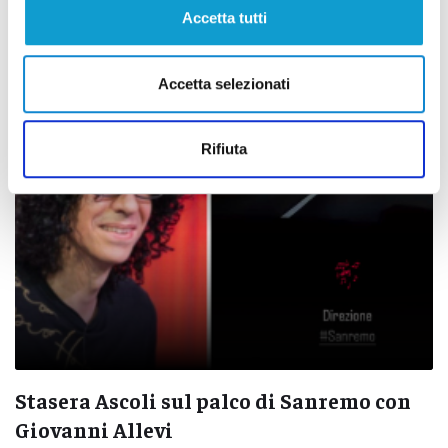
della vita molto più di prima”
Accetta tutti
di Rossella Luciani
Accetta selezionati
Rifiuta
Stasera Ascoli sul palco di Sanremo con
Giovanni Allevi