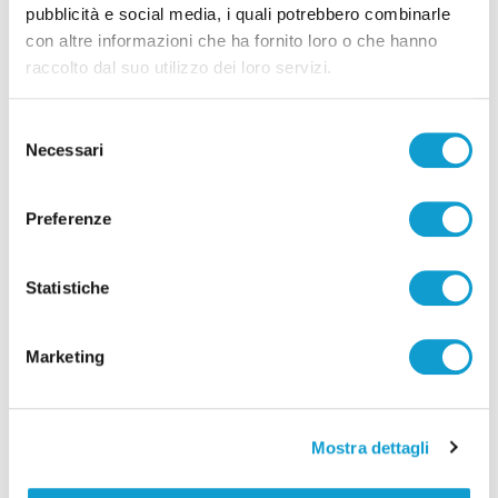
pubblicità e social media, i quali potrebbero combinarle
Giovanni Allevi torna in concerto nella
con altre informazioni che ha fornito loro o che hanno
sua Ascoli il 25 maggio
raccolto dal suo utilizzo dei loro servizi.
21/03/2024
Selezione
Necessari
del
consenso
Preferenze
Statistiche
Marketing
Mostra dettagli
Giovanni Allevi da Vespa: “Colgo i doni