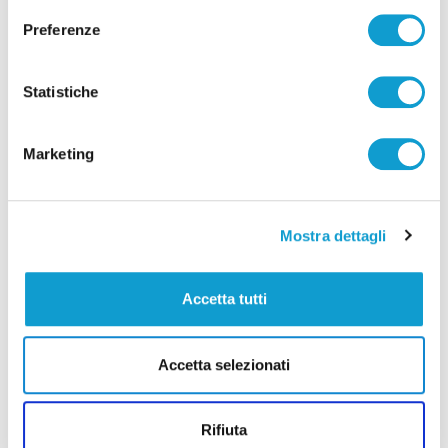
Preferenze
Crollo cantiere edile a Firenze: c’è un
teramano tra le vittime
Statistiche
di Gloria Caioni
Marketing
(current)
1
Mostra dettagli
Accetta tutti
Pubblicità
Accetta selezionati
Rifiuta