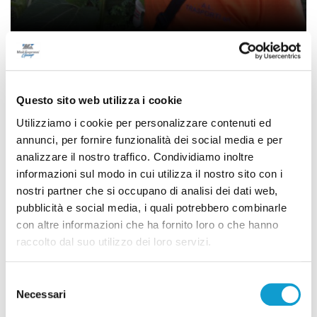
Funerali di Coclite morto nel crollo di
Firenze, prete: "Non tutti sono incidenti,
vanno chiamati omicidi"
Questo sito web utilizza i cookie
di Rossella Luciani
Utilizziamo i cookie per personalizzare contenuti ed
annunci, per fornire funzionalità dei social media e per
analizzare il nostro traffico. Condividiamo inoltre
informazioni sul modo in cui utilizza il nostro sito con i
nostri partner che si occupano di analisi dei dati web,
pubblicità e social media, i quali potrebbero combinarle
con altre informazioni che ha fornito loro o che hanno
raccolto dal suo utilizzo dei loro servizi.
Selezione
Necessari
del
consenso