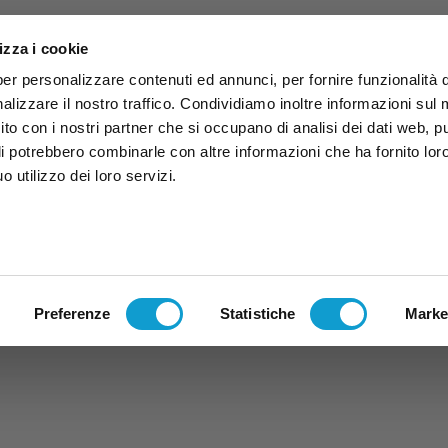
izza i cookie
per personalizzare contenuti ed annunci, per fornire funzionalità 
alizzare il nostro traffico. Condividiamo inoltre informazioni sul
 sito con i nostri partner che si occupano di analisi dei dati web, p
li potrebbero combinarle con altre informazioni che ha fornito lor
 utilizzo dei loro servizi.
ruzzo
TG
TV
Expo
Lavora Con Noi
Conta
TG
TRASMISSIONI
PALINSESTO
Preferenze
Statistiche
Marke