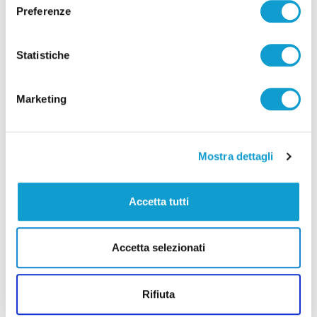
Preferenze
Falconara - Annega a 12 anni, aperto un
fascicolo ma nessun indagato
Statistiche
di Rossella Luciani
Marketing
(current)
1
Mostra dettagli
Accetta tutti
Pubblicità
Accetta selezionati
Rifiuta