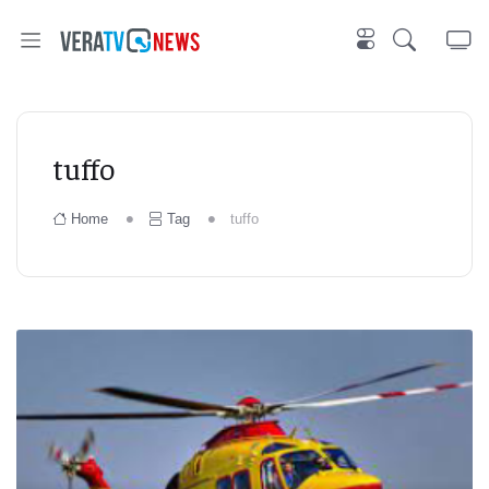
tuffo
Home
Tag
tuffo