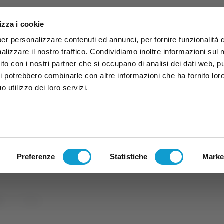
izza i cookie
per personalizzare contenuti ed annunci, per fornire funzionalità 
alizzare il nostro traffico. Condividiamo inoltre informazioni sul
 sito con i nostri partner che si occupano di analisi dei dati web, p
li potrebbero combinarle con altre informazioni che ha fornito lor
 utilizzo dei loro servizi.
ruzzo
TG
TV
Expo
Lavora Con Noi
Conta
TG
TRASMISSIONI
PALINSESTO
Preferenze
Statistiche
Marke
rt
Tennis