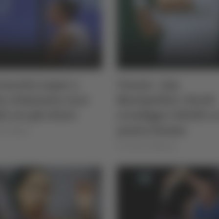
iaretto super a
Tennis - Atp
: eliminata Coco
Montpellier, Nardi
f, ora gli ottavi
sconfigge Cobolli e 
punta Damm
le Natalini
di Thomas Delbianco