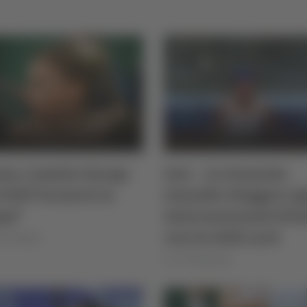
is, Camila Giorgi:
Jesi – La tennista
 2027 tornerò in
Jennifer Ruggeri ag
po”
Internazionali d’It
con la wild card
le Natalini
di Ciro Montanari