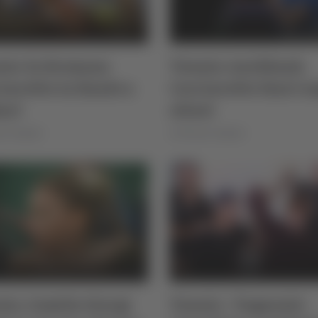
is: la fermana
Tennis: Auckland,
iaretto in finale a
Cocciaretto fuori n
art
ottavi
le Natalini
di Michele Natalini
is, Camila Giorgi
Tennis - Vagnozzi: