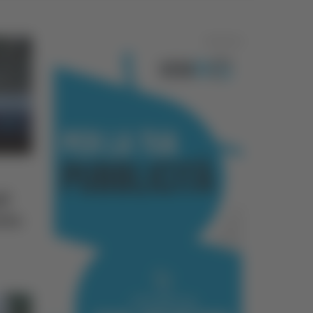
Pubblicità
li
alia