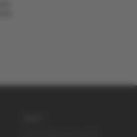
uto
casa
CREDITI
VeraTV (Vera News) è un marchio di TVP