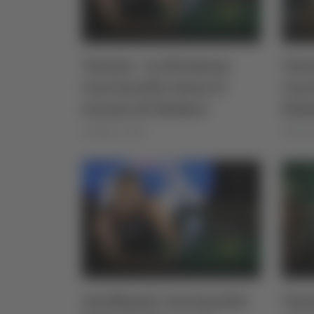
Tennis - La fermana
Tenn
Cocciaretto vince il
Cocc
torneo di Hobart
Hob
di Matteo Porfiri
di Miche
Auckland, Cocciaretto
Tenn