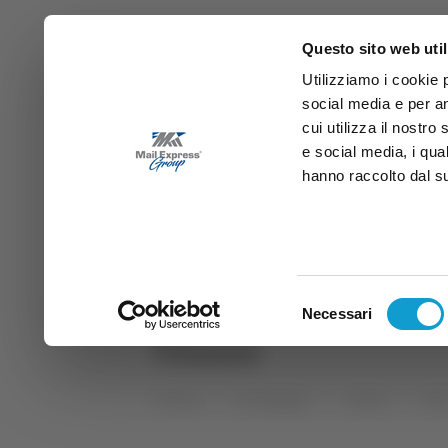
Questo sito web util
Utilizziamo i cookie 
social media e per an
cui utilizza il nostro
e social media, i qua
hanno raccolto dal suo
News
Sport
Marche
Ab
DIRETTA SAMB
DIRETTA TV
Selezione
Necessari
del
Tennis
consenso
Home
Categorie
Articoli
Spo