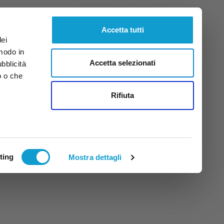
Venerdì
7
Ago.
2026
ore 2:42
Accetta tutti
dei
 modo in
Accetta selezionati
ubblicità
o o che
tti
Rifiuta
ting
Mostra dettagli