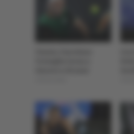
Tennis, l’ascolano
Cocc
Travaglia torna a
Doha
vincere a 34 anni
Gauf
di Michele Natalini
di Miche