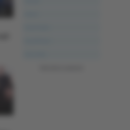
Ancona
Articoli
Ascoli Calcio
egli
Ascoli Piceno
Asso Story
Vedi tutte le categorie