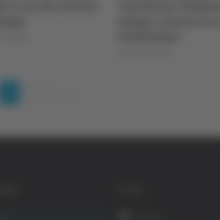
re a un suo ritorno
"Jannik ha combatt
campo
sempre, vincere in 
è bellissimo"
le Natalini
di Rossella Luciani
(current)
1
2
3
»
GORIE
SOCIAL
Facebook
ca