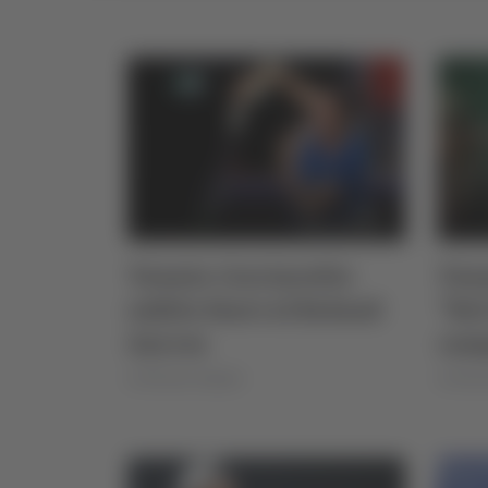
Tennis: Cocciaretto
Tenn
subito fuori al Roland
“Nel
Garros
cam
di Michele Natalini
di Miche