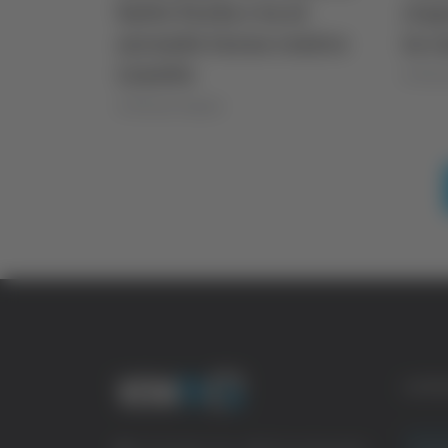
batte Parks e va al
riap
secondo turno contro
in 
Linette
di Miche
di Michele Natalini
CATE
Crona