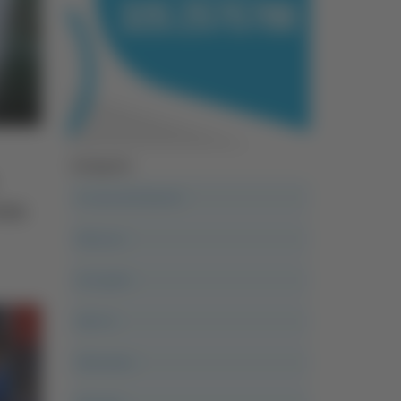
Categorie
A casa del diavolo
ora
Abruzzo
Acropolis
Alle 21
Altovalore