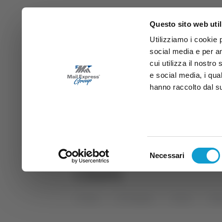
Questo sito web util
Utilizziamo i cookie 
social media e per an
cui utilizza il nostro
e social media, i qua
hanno raccolto dal suo
News
Sport
Marche
Ab
DIRETTA SAMB
DIRETTA TV
Selezione
Necessari
del
Chieti
consenso
Home
Categorie
Articoli
Abr